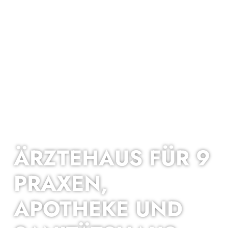
ÄRZTE­HAUS FÜR 9
PRAXEN,
APOTHEKE UND